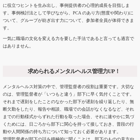
に役立つヒントを生み出し、事例提供者の心理的成長を目指しま
す。事例検討法として学びながら、PCA のあり方(態度や関わり)に
ついて、グループが紡ぎ出す力について、参加者全員が体得できま
す。
一気に職場の文化を変える力を要した手法であると言っても過言で
はありません。
求められるメンタルヘルス管理力UP！
メンタルヘルス対策の中で、管理監督者の役割は重要です。大切な
のは、管理監督者が「いつもと違う」部下に早く気付くことです。
それまで遅刻をしたことのなかった部下が遅刻を繰り返したり、無
断欠勤をしたり、報告や相談、職場での会話がなくなるなど、それ
までの行動様式からずれた行動を取った場合、それに速やかに気づ
くためには、日ごろから部下に関心を持って接しておき、普段の行
動や人間関係の持ち方について知っておく必要があります。
管理監督者が部下の話を積極的に聞くことは、部下のものの見方や